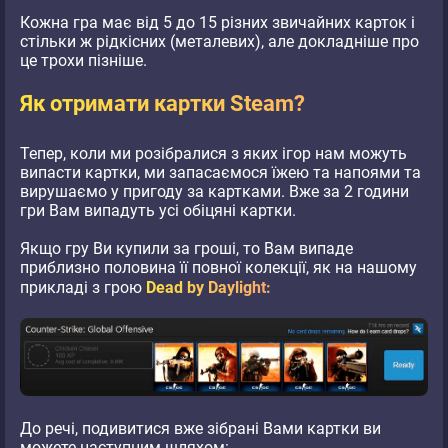
Кожна гра має від 5 до 15 різних звичайних карток і
стільки ж рідкісних (металевих), але докладніше про
це трохи пізніше.
Як отримати картки Steam?
Тепер, коли ми розібралися з яких ігор нам можуть
випасти картки, ми запасаємося їжею та напоями та
вирушаємо у пригоду за картками. Вже за 2 години
гри Вам випадуть усі обіцяні картки.
Якщо гру Ви купили за гроші, то Вам випаде
приблизно половина її повної колекції, як на нашому
прикладі з грою
Dead by Daylight:
До речі, подивитися вже зібрані Вами картки ви
можете наступним шляхом: