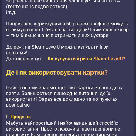
50 рівень: шанс випадання збільшується на 100%
(тобто шанс подвоюється)
і т.д.
Наприклад, користувачі з 50 рівнем профілю можуть
отримувати по 1 бустер на тиждень! І чим більше ігор
– тим більше шансів отримати з них бустери!
До речі, на SteamLevelU можна купувати ігри
пачками!
Детальніше тут —
Як купувати ігри на SteamLevelU?
Де і як використовувати картки?
І ось тепер ми знаємо, що таке картки Steam і де їх
взяти. Залишається лише одне питання: де їх
використати? Зараз все докладно та по пунктах
розповімо
I. Продати.
Мабуть найпростіший і найочевидніший спосіб їх
використання. Просто лежачи в інвентарі вони не
принесуть Вам жодної вигоди, а таким чином Ви