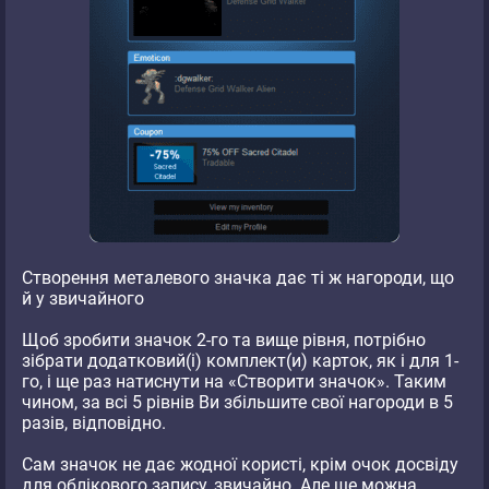
Створення металевого значка дає ті ж нагороди, що
й у звичайного
Щоб зробити значок 2-го та вище рівня, потрібно
зібрати додатковий(і) комплект(и) карток, як і для 1-
го, і ще раз натиснути на «Створити значок». Таким
чином, за всі 5 рівнів Ви збільшите свої нагороди в 5
разів, відповідно.
Сам значок не дає жодної користі, крім очок досвіду
для облікового запису, звичайно. Але ще можна