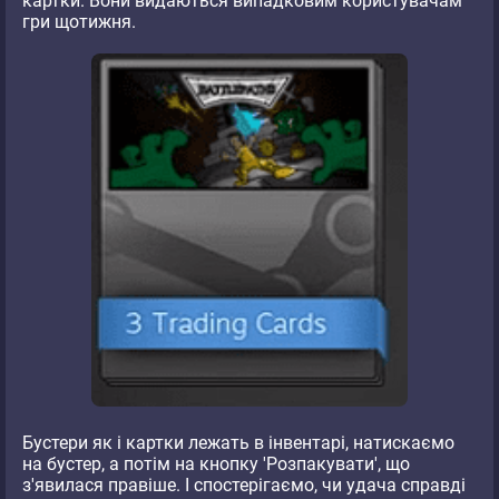
картки. Вони видаються випадковим користувачам
гри щотижня.
Бустери як і картки лежать в інвентарі, натискаємо
на бустер, а потім на кнопку 'Розпакувати', що
з'явилася правіше. І спостерігаємо, чи удача справді