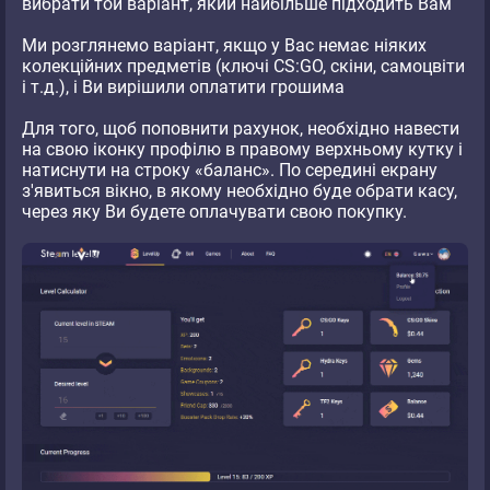
вибрати той варіант, який найбільше підходить Вам
Ми розглянемо варіант, якщо у Вас немає ніяких
колекційних предметів (ключі CS:GO, скіни, самоцвіти
і т.д.), і Ви вирішили оплатити грошима
Для того, щоб поповнити рахунок, необхідно навести
на свою іконку профілю в правому верхньому кутку і
натиснути на строку «баланс». По середині екрану
з'явиться вікно, в якому необхідно буде обрати касу,
через яку Ви будете оплачувати свою покупку.