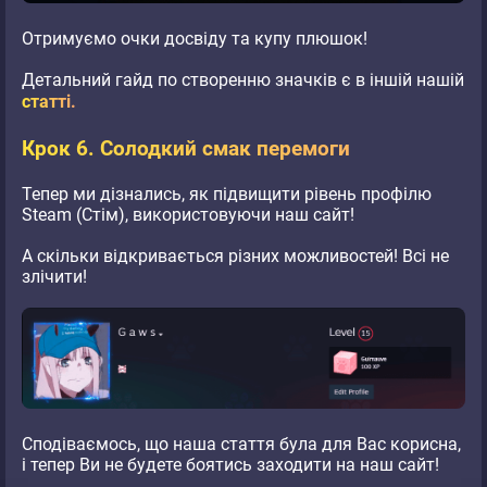
Отримуємо очки досвіду та купу плюшок!
Детальний гайд по створенню значків є в іншій нашій
статті.
Крок 6. Солодкий смак перемоги
Тепер ми дізнались, як підвищити рівень профілю
Steam (Стім), використовуючи наш сайт!
А скільки відкривається різних можливостей! Всі не
злічити!
Сподіваємось, що наша стаття була для Вас корисна,
і тепер Ви не будете боятись заходити на наш сайт!