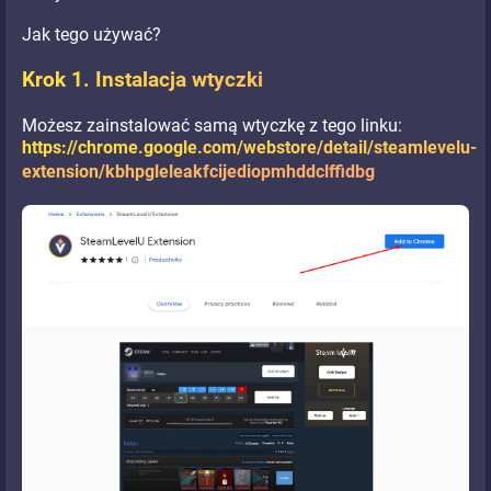
Jak tego używać?
Krok 1. Instalacja wtyczki
Możesz zainstalować samą wtyczkę z tego linku:
https://chrome.google.com/webstore/detail/steamlevelu-
extension/kbhpgleleakfcijediopmhddclffidbg